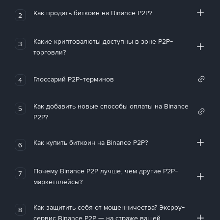
Как продать биткоин на Binance P2P?
2
Какие криптовалюты доступны в зоне P2P-
3
торговли?
Глоссарий P2P-терминов
4
Как добавить новые способы оплаты на Binance
5
P2P?
Как купить биткоин на Binance P2P?
6
Почему Binance P2P лучше, чем другие P2P-
7
маркетплейсы?
Как защитить себя от мошенничества? Эксроу-
8
сервис Binance P2P — на страже вашей