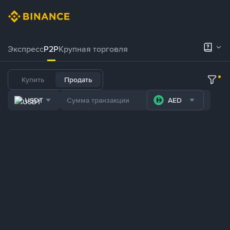
Экспресс
P2P
Крупная торговля
Купить
Продать
USDT
AED