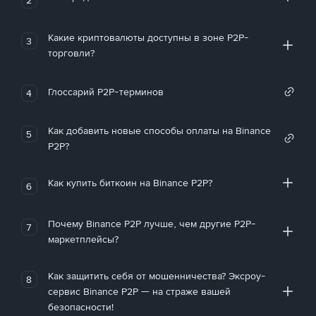
Какие криптовалюты доступны в зоне P2P-
3
торговли?
Глоссарий P2P-терминов
4
Как добавить новые способы оплаты на Binance
5
P2P?
Как купить биткоин на Binance P2P?
6
Почему Binance P2P лучше, чем другие P2P-
7
маркетплейсы?
Как защитить себя от мошенничества? Эксроу-
8
сервис Binance P2P — на страже вашей
безопасности!