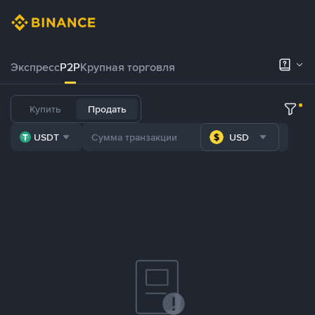
Экспресс
P2P
Крупная торговля
Купить
Продать
USDT
USD