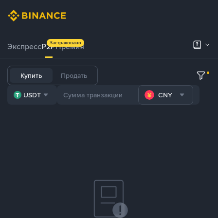
Застраховано
Экспресс
P2P
Премия
Купить
Продать
USDT
CNY