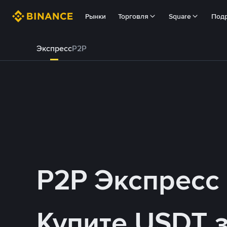
Рынки
Торговля
Square
Под
Экспресс
P2P
P2P Экспресс
Купите USDT 