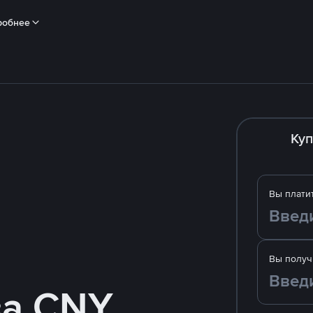
робнее
Куп
Вы плати
Вы получ
за CNY