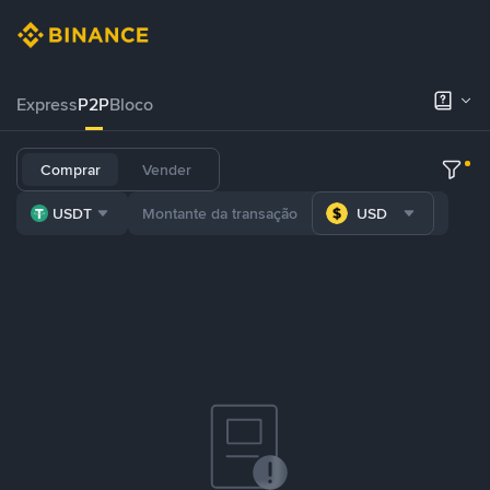
Express
P2P
Bloco
Comprar
Vender
USDT
USD