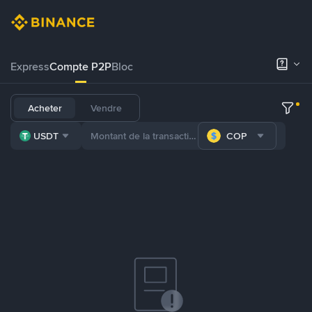
Express
Compte P2P
Bloc
Acheter
Vendre
USDT
COP