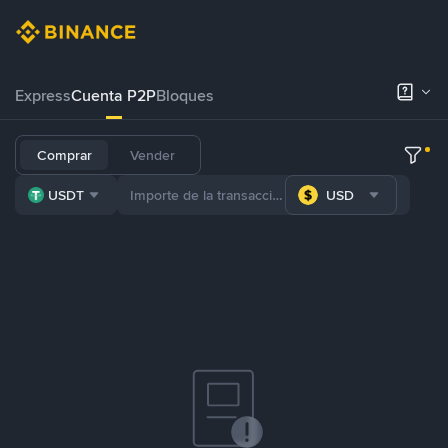
Express
Cuenta P2P
Bloques
Comprar
Vender
USDT
USD