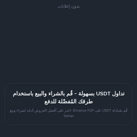
بدون إعلانات
تداول USDT بسهولة - قُم بالشراء والبيع باستخدام
طرقك المُفضّلة للدفع
قُم بمُبادلة USDT على Binance P2P. اعثر على أفضل العروض أدناه لشراء وبيع
Tether