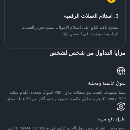
3. استلام العملات الرقمية
بمُجرّد تأكيد البائع على استلام الأموال، سيتم تحرير العملات
الرقمية الموجودة في الضمان إليك.
مزايا التداول من شخص لشخص
سوقٌ عالمية ومحلية
بينما تستهدف العديد من منصّات تداول P2P أسواقًا مُحددة، تُقدّم منصّة
Binance P2P تجربة تداول عالمية حقيقية وتدعم أكثر من 70 عملة محلية.
طرق دفع مرنة
يضع ملايين المُستخدمين حول العالم ثقتهم في منصّة Binance P2P التي