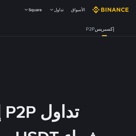
الأسواق
تداول
Square
إكسبريس
P2P
تداول P2P إكسبريس