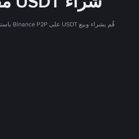
شراء USDT مقابل USD
قُم بشراء وبيع USDT على Binance P2P باستخدام العديد من طرق الدفع