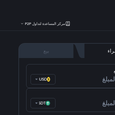
مركز المساعدة لتداول P2P
اء
بيع
USD
USDT