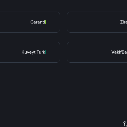
Garanti
Zir
Kuveyt Turk
VakifB
؟