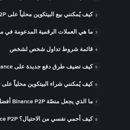
كيف يُمكنني بيع البيتكوين محلياً على Binance P2P؟
2
ما هي العملات الرقمية المدعومة في
3
قائمة شروط تداول شخص لشخص
4
كيف تضيف طرق دفع جديدة على Binance شخص لشخص؟
5
كيف يُمكنني شراء البيتكوين محلياً على Binance P2P؟
6
ما الذي يجعل منصّة Binance P2P أفضل من الأسواق الأخرى للتداول من شخص لشخص؟
7
كيف أحمي نفسي من الاحتيال؟ Binance P2P ضمان FTW!
8