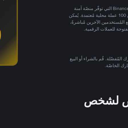
يضع ملايين المُستخدمين حول العالم ثقتهم في منصّة Binance P2P التي توفّر منصّة آمنة
لتداول العملات الرقمية بأكثر من 800 طريقة دفع وأكثر من 100 عملة محلية مُعتمدة. يُمكن
 المُستخدمين الآخرين مُباشرةً،
فتوحة للعملات الرقمية.
 المُفضّلة. قُم بالشراء أو البيع
رك الخاصّة.
خص لشخص