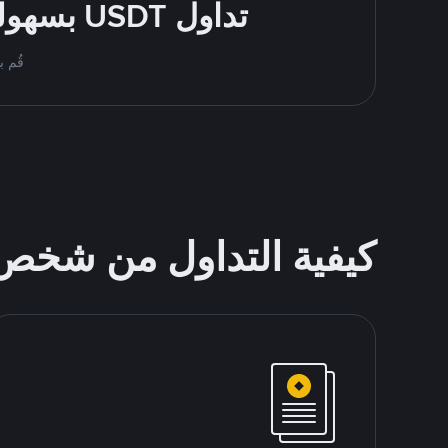
تداول USDT بسهولة - قُم بالشراء والبيع باستخدام طرقك المُفضّلة للدفع
قُم بمُبادلة USDT على nance P2P
كيفية التداول من شخ