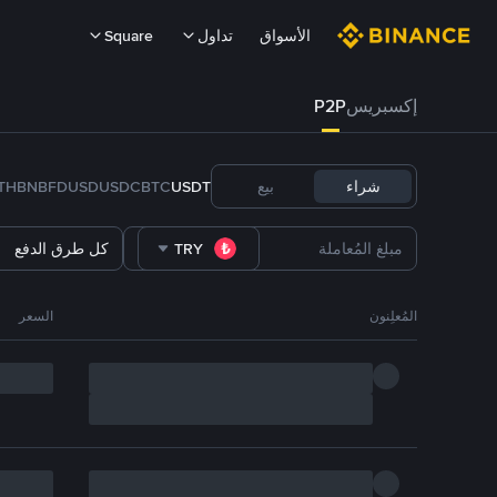
الأسواق
تداول
Square
إكسبريس
P2P
شراء
بيع
USDT
BTC
USDC
FDUSD
BNB
TH
TRY
كل طرق الدفع
المُعلِنون
السعر