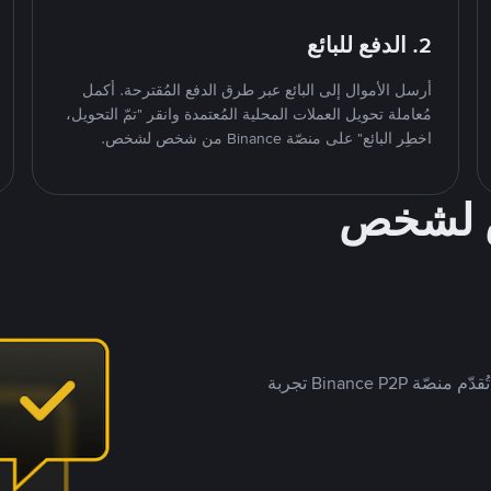
2. الدفع للبائع
أرسل الأموال إلى البائع عبر طرق الدفع المُقترحة. أكمل
مُعاملة تحويل العملات المحلية المُعتمدة وانقر "تمّ التحويل،
اخطِر البائع" على منصّة Binance من شخص لشخص.
ص لشخص
بينما تستهدف العديد من منصّات تداول P2P أسواقًا مُحددة، تُقدّم منصّة Binance P2P تجربة