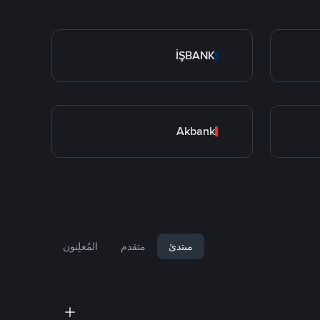
İŞBANK
Akbank
مبتدئ
متقدم
المُعلِنون