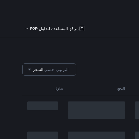
مركز المساعدة لتداول P2P
الترتيب حسب
السعر
الدفع
تداول