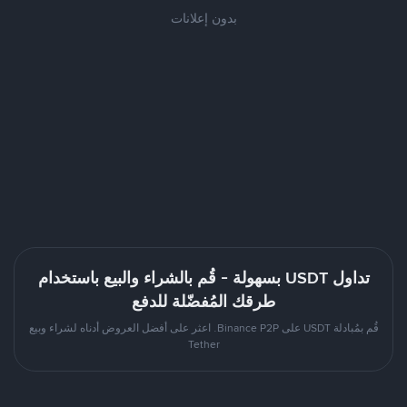
بدون إعلانات
تداول USDT بسهولة - قُم بالشراء والبيع باستخدام
طرقك المُفضّلة للدفع
قُم بمُبادلة USDT على Binance P2P. اعثر على أفضل العروض أدناه لشراء وبيع
Tether