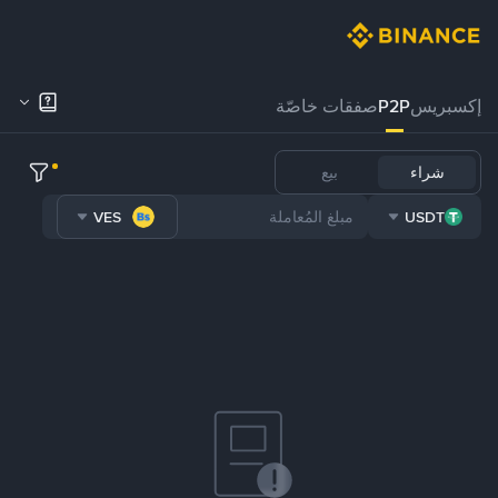
إكسبريس
P2P
صفقات خاصّة
شراء
بيع
VES
USDT