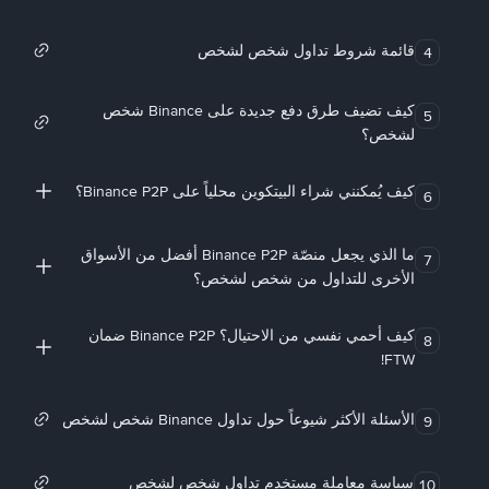
قائمة شروط تداول شخص لشخص
4
كيف تضيف طرق دفع جديدة على Binance شخص
5
لشخص؟
كيف يُمكنني شراء البيتكوين محلياً على Binance P2P؟
6
ما الذي يجعل منصّة Binance P2P أفضل من الأسواق
7
الأخرى للتداول من شخص لشخص؟
كيف أحمي نفسي من الاحتيال؟ Binance P2P ضمان
8
FTW!
الأسئلة الأكثر شيوعاً حول تداول Binance شخص لشخص
9
سياسة معاملة مستخدم تداول شخص لشخص
10