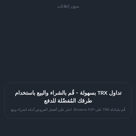
بدون إعلانات
تداول TRX بسهولة - قُم بالشراء والبيع باستخدام
طرقك المُفضّلة للدفع
قُم بمُبادلة TRX على Binance P2P. اعثر على أفضل العروض أدناه لشراء وبيع