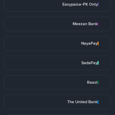
Easypaisa-PK Only
Meezan Bank
NayaPay
SadaPay
Raast
The United Bank