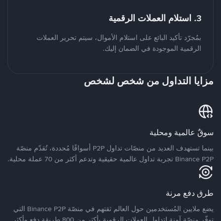
3. استلام العملات الرقمية
بمُجرّد تأكيد البائع على استلام الأموال، سيتم تحرير العملات
الرقمية الموجودة في الضمان إليك.
مزايا التداول من شخص لشخص
سوقٌ عالمية ومحلية
بينما تستهدف العديد من منصّات تداول P2P أسواقًا مُحددة، تُقدّم منصّة
Binance P2P تجربة تداول عالمية حقيقية وتدعم أكثر من 70 عملة محلية.
طرق دفع مرنة
يضع ملايين المُستخدمين حول العالم ثقتهم في منصّة Binance P2P التي
توفّر منصّة آمنة لتداول العملات الرقمية بأكثر من 800 طريقة دفع وأكثر