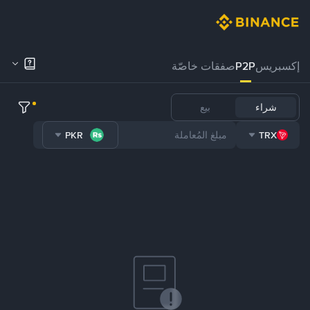
إكسبريس
P2P
صفقات خاصّة
شراء
بيع
PKR
TRX