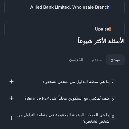
Allied Bank Limited, Wholesale Branch
Upaisa
الأسئلة الأكثر شيوعاً
مبتدئ
متقدم
المُعلِنون
ما هي منصّة التداول من شخص لشخص؟
1
كيف يُمكنني بيع البيتكوين محلياً على Binance P2P؟
2
ما هي العملات الرقمية المدعومة في منطقة التداول من
3
شخص لشخص؟