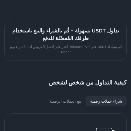
تداول USDT بسهولة - قُم بالشراء والبيع باستخدام
طرقك المُفضّلة للدفع
قُم بمُبادلة USDT على Binance P2P. اعثر على أفضل العروض أدناه لشراء وبيع
Tether
كيفية التداول من شخص لشخص
شراء عملات رقمية
بيع العملات الرقمية