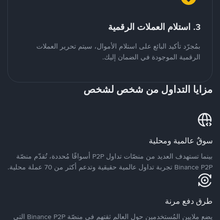
3. استلام العملات الرقمية
بمُجرّد تأكيد البائع على استلام الأموال، سيتم تحرير العملات
الرقمية الموجودة في الضمان إليك.
مزايا التداول من شخص لشخص
سوقٌ عالمية ومحلية
بينما تستهدف العديد من منصّات تداول P2P أسواقًا مُحددة، تُقدّم منصّة
Binance P2P تجربة تداول عالمية حقيقية وتدعم أكثر من 70 عملة محلية.
طرق دفع مرنة
يضع ملايين المُستخدمين حول العالم ثقتهم في منصّة Binance P2P التي