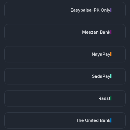
Easypaisa-PK Only
Meezan Bank
NayaPay
SadaPay
Raast
The United Bank