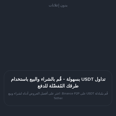
بدون إعلانات
تداول USDT بسهولة - قُم بالشراء والبيع باستخدام
طرقك المُفضّلة للدفع
قُم بمُبادلة USDT على Binance P2P. اعثر على أفضل العروض أدناه لشراء وبيع
Tether