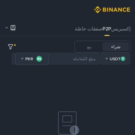
إكسبريس
P2P
صفقات خاصّة
شراء
بيع
PKR
USDT