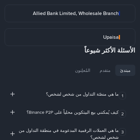
Allied Bank Limited, Wholesale Branch
Upaisa
الأسئلة الأكثر شيوعاً
مبتدئ
متقدم
المُعلِنون
ما هي منصّة التداول من شخص لشخص؟
1
كيف يُمكنني بيع البيتكوين محلياً على Binance P2P؟
2
ما هي العملات الرقمية المدعومة في منطقة التداول من
3
شخص لشخص؟