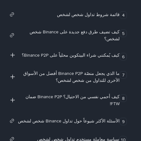
قائمة شروط تداول شخص لشخص
4
كيف تضيف طرق دفع جديدة على Binance شخص
5
لشخص؟
كيف يُمكنني شراء البيتكوين محلياً على Binance P2P؟
6
ما الذي يجعل منصّة Binance P2P أفضل من الأسواق
7
الأخرى للتداول من شخص لشخص؟
كيف أحمي نفسي من الاحتيال؟ Binance P2P ضمان
8
FTW!
الأسئلة الأكثر شيوعاً حول تداول Binance شخص لشخص
9
سياسة معاملة مستخدم تداول شخص لشخص
10