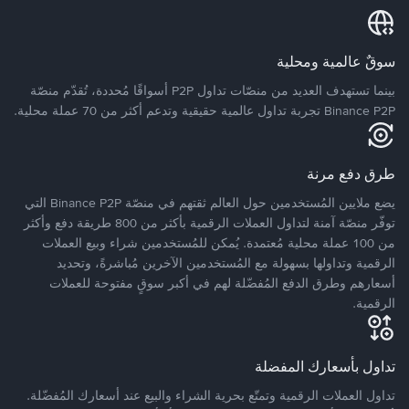
سوقٌ عالمية ومحلية
بينما تستهدف العديد من منصّات تداول P2P أسواقًا مُحددة، تُقدّم منصّة
Binance P2P تجربة تداول عالمية حقيقية وتدعم أكثر من 70 عملة محلية.
طرق دفع مرنة
يضع ملايين المُستخدمين حول العالم ثقتهم في منصّة Binance P2P التي
توفّر منصّة آمنة لتداول العملات الرقمية بأكثر من 800 طريقة دفع وأكثر
من 100 عملة محلية مُعتمدة. يُمكن للمُستخدمين شراء وبيع العملات
الرقمية وتداولها بسهولة مع المُستخدمين الآخرين مُباشرةً، وتحديد
أسعارهم وطرق الدفع المُفضّلة لهم في أكبر سوقٍ مفتوحة للعملات
الرقمية.
تداول بأسعارك المفضلة
تداول العملات الرقمية وتمتّع بحرية الشراء والبيع عند أسعارك المُفضّلة.