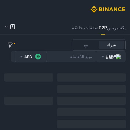
إكسبريس
P2P
صفقات خاصّة
شراء
بيع
AED
USDT