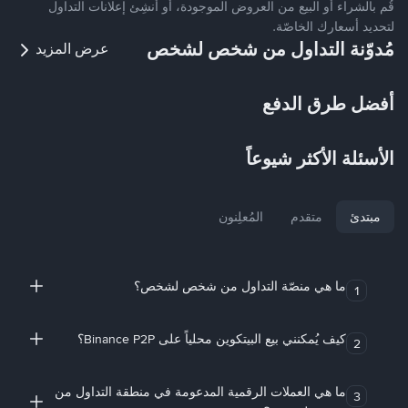
قُم بالشراء أو البيع من العروض الموجودة، أو أنشِئ إعلانات التداول
لتحديد أسعارك الخاصّة.
مُدوّنة التداول من شخص لشخص
عرض المزيد
أفضل طرق الدفع
الأسئلة الأكثر شيوعاً
مبتدئ
متقدم
المُعلِنون
ما هي منصّة التداول من شخص لشخص؟
1
كيف يُمكنني بيع البيتكوين محلياً على Binance P2P؟
2
ما هي العملات الرقمية المدعومة في منطقة التداول من
3