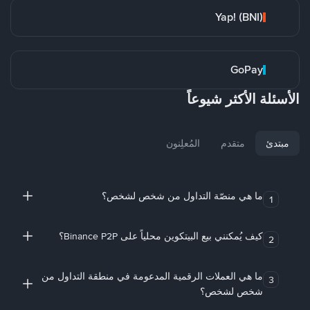
Yap! (BNI)
GoPay
الأسئلة الأكثر شيوعاً
مبتدئ
متقدم
المُعلِنون
ما هي منصّة التداول من شخص لشخص؟
1
كيف يُمكنني بيع البيتكوين محلياً على Binance P2P؟
2
ما هي العملات الرقمية المدعومة في منطقة التداول من
3
شخص لشخص؟