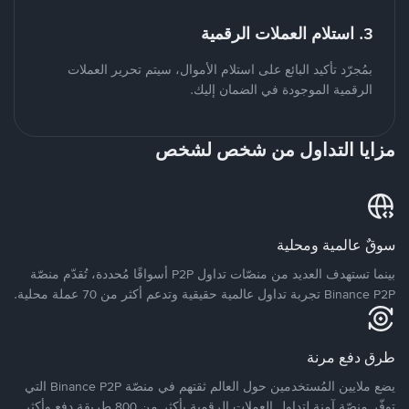
3. استلام العملات الرقمية
بمُجرّد تأكيد البائع على استلام الأموال، سيتم تحرير العملات
الرقمية الموجودة في الضمان إليك.
مزايا التداول من شخص لشخص
سوقٌ عالمية ومحلية
بينما تستهدف العديد من منصّات تداول P2P أسواقًا مُحددة، تُقدّم منصّة
Binance P2P تجربة تداول عالمية حقيقية وتدعم أكثر من 70 عملة محلية.
طرق دفع مرنة
يضع ملايين المُستخدمين حول العالم ثقتهم في منصّة Binance P2P التي
توفّر منصّة آمنة لتداول العملات الرقمية بأكثر من 800 طريقة دفع وأكثر