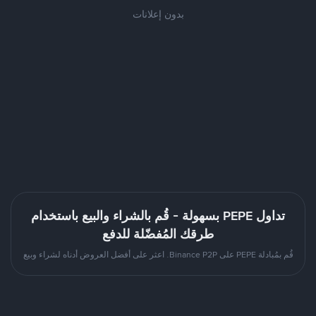
بدون إعلانات
تداول PEPE بسهولة - قُم بالشراء والبيع باستخدام
طرقك المُفضّلة للدفع
قُم بمُبادلة PEPE على Binance P2P. اعثر على أفضل العروض أدناه لشراء وبيع