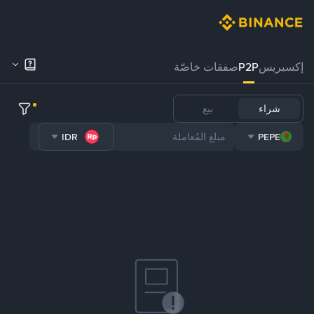
إكسبريس
P2P
صفقات خاصّة
شراء
بيع
IDR
PEPE