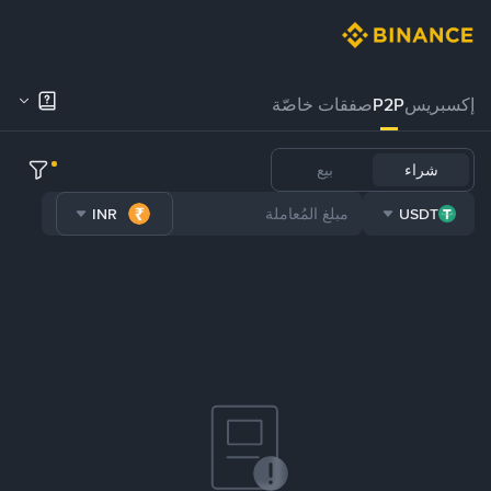
إكسبريس
P2P
صفقات خاصّة
شراء
بيع
INR
USDT