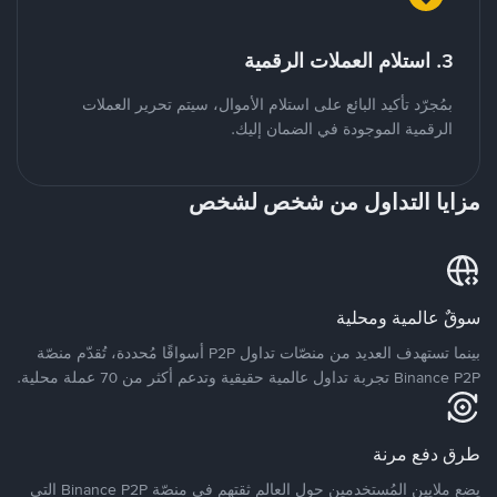
3. استلام العملات الرقمية
بمُجرّد تأكيد البائع على استلام الأموال، سيتم تحرير العملات
الرقمية الموجودة في الضمان إليك.
مزايا التداول من شخص لشخص
سوقٌ عالمية ومحلية
بينما تستهدف العديد من منصّات تداول P2P أسواقًا مُحددة، تُقدّم منصّة
Binance P2P تجربة تداول عالمية حقيقية وتدعم أكثر من 70 عملة محلية.
طرق دفع مرنة
يضع ملايين المُستخدمين حول العالم ثقتهم في منصّة Binance P2P التي