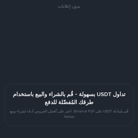
بدون إعلانات
تداول USDT بسهولة - قُم بالشراء والبيع باستخدام
طرقك المُفضّلة للدفع
قُم بمُبادلة USDT على Binance P2P. اعثر على أفضل العروض أدناه لشراء وبيع
Tether