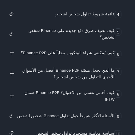
قائمة شروط تداول شخص لشخص
4
كيف تضيف طرق دفع جديدة على Binance شخص
5
لشخص؟
كيف يُمكنني شراء البيتكوين محلياً على Binance P2P؟
6
ما الذي يجعل منصّة Binance P2P أفضل من الأسواق
7
الأخرى للتداول من شخص لشخص؟
كيف أحمي نفسي من الاحتيال؟ Binance P2P ضمان
8
FTW!
الأسئلة الأكثر شيوعاً حول تداول Binance شخص لشخص
9
سياسة معاملة مستخدم تداول شخص لشخص
10