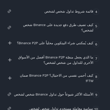
قائمة شروط تداول شخص لشخص
4
كيف تضيف طرق دفع جديدة على Binance شخص
5
لشخص؟
كيف يُمكنني شراء البيتكوين محلياً على Binance P2P؟
6
ما الذي يجعل منصّة Binance P2P أفضل من الأسواق
7
الأخرى للتداول من شخص لشخص؟
كيف أحمي نفسي من الاحتيال؟ Binance P2P ضمان
8
FTW!
الأسئلة الأكثر شيوعاً حول تداول Binance شخص لشخص
9
سياسة معاملة مستخدم تداول شخص لشخص
10