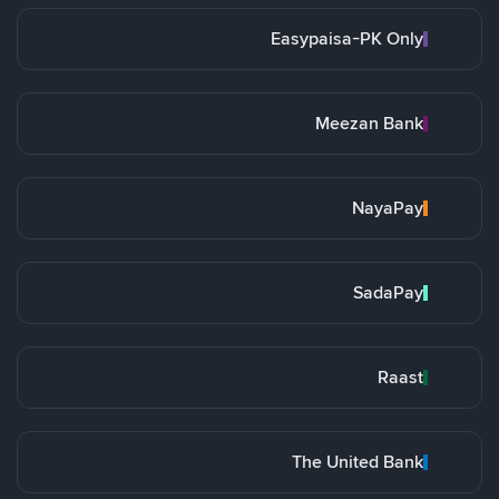
Easypaisa-PK Only
Meezan Bank
NayaPay
SadaPay
Raast
The United Bank