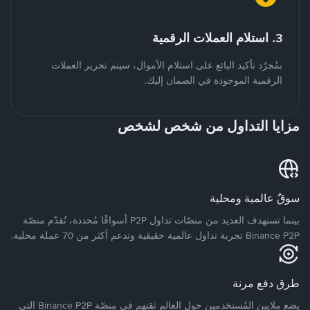
3. استلام العملات الرقمية
بمُجرّد تأكيد البائع على استلام الأموال، سيتم تحرير العملات
الرقمية الموجودة في الضمان إليك.
مزايا التداول من شخص لشخص
سوقٌ عالمية ومحلية
بينما تستهدف العديد من منصّات تداول P2P أسواقًا مُحددة، تُقدّم منصّة
Binance P2P تجربة تداول عالمية حقيقية وتدعم أكثر من 70 عملة محلية.
طرق دفع مرنة
يضع ملايين المُستخدمين حول العالم ثقتهم في منصّة Binance P2P التي