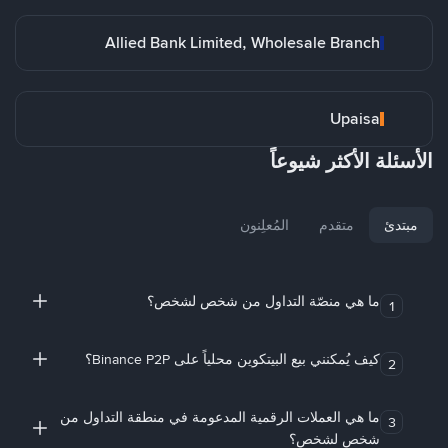
Allied Bank Limited, Wholesale Branch
Upaisa
الأسئلة الأكثر شيوعاً
مبتدئ
متقدم
المُعلِنون
ما هي منصّة التداول من شخص لشخص؟
1
كيف يُمكنني بيع البيتكوين محلياً على Binance P2P؟
2
ما هي العملات الرقمية المدعومة في منطقة التداول من
3
شخص لشخص؟