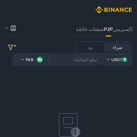
إكسبريس
P2P
صفقات خاصّة
شراء
بيع
PKR
USDT