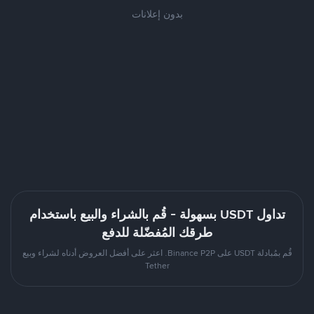
بدون إعلانات
تداول USDT بسهولة - قُم بالشراء والبيع باستخدام
طرقك المُفضّلة للدفع
قُم بمُبادلة USDT على Binance P2P. اعثر على أفضل العروض أدناه لشراء وبيع
Tether