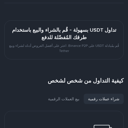
تداول USDT بسهولة - قُم بالشراء والبيع باستخدام
طرقك المُفضّلة للدفع
قُم بمُبادلة USDT على Binance P2P. اعثر على أفضل العروض أدناه لشراء وبيع
Tether
كيفية التداول من شخص لشخص
شراء عملات رقمية
بيع العملات الرقمية