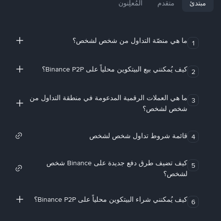
مبتدئ
متقدم
المُعلِنون
ما هي منصّة التداول من شخص لشخص؟
1
كيف يُمكنني بيع البيتكوين محلياً على Binance P2P؟
2
ما هي العملات الرقمية المدعومة في منطقة التداول من
3
شخص لشخص؟
قائمة شروط تداول شخص لشخص
4
كيف تضيف طرق دفع جديدة على Binance شخص
5
لشخص؟
كيف يُمكنني شراء البيتكوين محلياً على Binance P2P؟
6