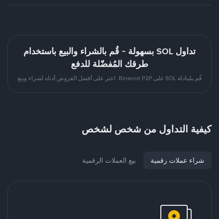
تداول SOL بسهولة - قُم بالشراء والبيع باستخدام
طرقك المُفضّلة للدفع
قُم بمُبادلة SOL على Binance P2P. اعثر على أفضل العروض أدناه لشراء وبيع
كيفية التداول من شخص لشخص
شراء عملات رقمية
بيع العملات الرقمية