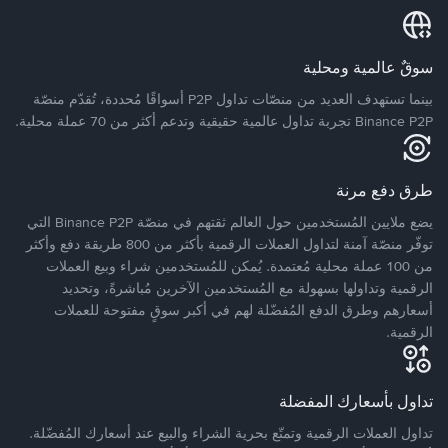
سوقٌ عالمية ومحلية
بينما تستهدف العديد من منصّات تداول P2P أسواقًا مُحددة، تُقدّم منصّة
Binance P2P تجربة تداول عالمية حقيقية وتدعم أكثر من 70 عملة محلية.
طرق دفع مرنة
يضع ملايين المُستخدمين حول العالم ثقتهم في منصّة Binance P2P التي
توفّر منصّة آمنة لتداول العملات الرقمية بأكثر من 800 طريقة دفع وأكثر
من 100 عملة محلية مُعتمدة. يُمكن للمُستخدمين شراء وبيع العملات
الرقمية وتداولها بسهولة مع المُستخدمين الآخرين مُباشرةً، وتحديد
أسعارهم وطرق الدفع المُفضّلة لهم في أكبر سوقٍ مفتوحة للعملات
الرقمية.
تداول بأسعارك المفضلة
تداول العملات الرقمية وتمتّع بحرية الشراء والبيع عند أسعارك المُفضّلة.