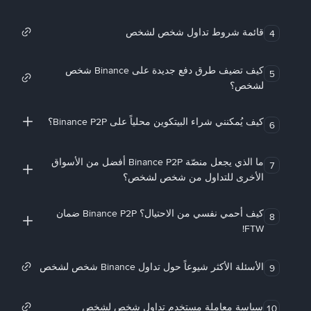
قائمة شروط تداول شخص لشخص
4
كيف تضيف طرق دفع جديدة على Binance شخص
5
لشخص؟
كيف يُمكنني شراء البيتكوين محلياً على Binance P2P؟
6
ما الذي يجعل منصّة Binance P2P أفضل من الأسواق
7
الأخرى للتداول من شخص لشخص؟
كيف أحمي نفسي من الاحتيال؟ Binance P2P ضمان
8
FTW!
الأسئلة الأكثر شيوعاً حول تداول Binance شخص لشخص
9
سياسة معاملة مستخدم تداول شخص لشخص
10