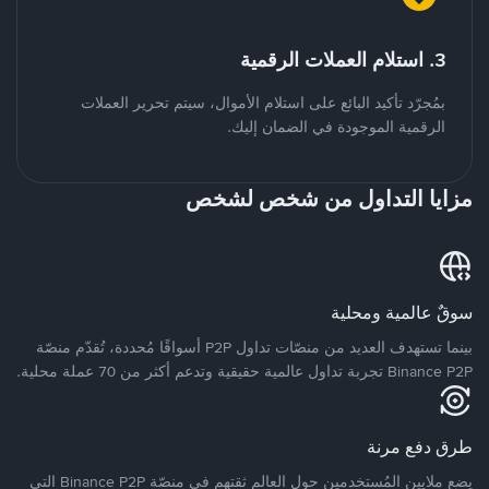
3. استلام العملات الرقمية
بمُجرّد تأكيد البائع على استلام الأموال، سيتم تحرير العملات
الرقمية الموجودة في الضمان إليك.
مزايا التداول من شخص لشخص
سوقٌ عالمية ومحلية
بينما تستهدف العديد من منصّات تداول P2P أسواقًا مُحددة، تُقدّم منصّة
Binance P2P تجربة تداول عالمية حقيقية وتدعم أكثر من 70 عملة محلية.
طرق دفع مرنة
يضع ملايين المُستخدمين حول العالم ثقتهم في منصّة Binance P2P التي