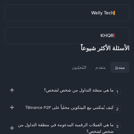
Wally Tech
KHQR
الأسئلة الأكثر شيوعاً
مبتدئ
متقدم
المُعلِنون
ما هي منصّة التداول من شخص لشخص؟
1
كيف يُمكنني بيع البيتكوين محلياً على Binance P2P؟
2
ما هي العملات الرقمية المدعومة في منطقة التداول من
3
شخص لشخص؟