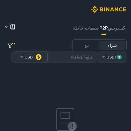
إكسبريس
P2P
صفقات خاصّة
شراء
بيع
USD
USDT