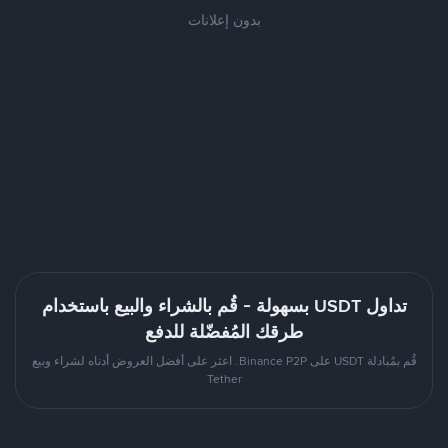
بدون إعلانات
تداول USDT بسهولة - قُم بالشراء والبيع باستخدام
طرقك المُفضّلة للدفع
قُم بمُبادلة USDT على Binance P2P. اعثر على أفضل العروض أدناه لشراء وبيع
Tether