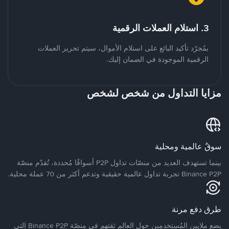
3. استلام العملات الرقمية
بمُجرّد تأكيد البائع على استلام الأموال، سيتم تحرير العملات
الرقمية الموجودة في الضمان إليك.
مزايا التداول من شخص لشخص
سوقٌ عالمية ومحلية
بينما تستهدف العديد من منصّات تداول P2P أسواقًا مُحددة، تُقدّم منصّة
Binance P2P تجربة تداول عالمية حقيقية وتدعم أكثر من 70 عملة محلية.
طرق دفع مرنة
يضع ملايين المُستخدمين حول العالم ثقتهم في منصّة Binance P2P التي