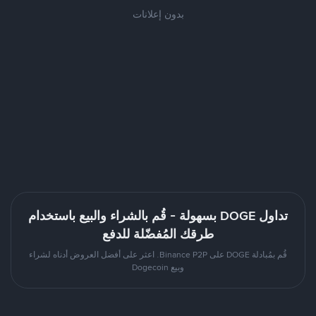
بدون إعلانات
تداول DOGE بسهولة - قُم بالشراء والبيع باستخدام
طرقك المُفضّلة للدفع
قُم بمُبادلة DOGE على Binance P2P. اعثر على أفضل العروض أدناه لشراء
وبيع Dogecoin