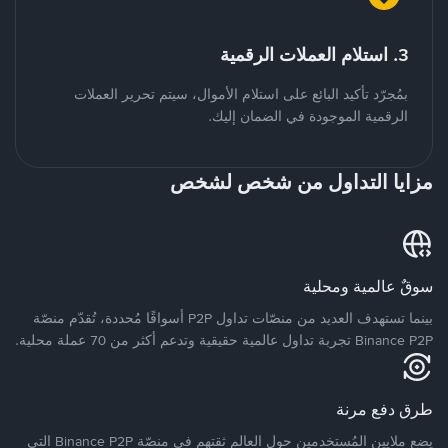
3. استلام العملات الرقمية
بمُجرّد تأكيد البائع على استلام الأموال، سيتم تحرير العملات
الرقمية الموجودة في الضمان إليك.
مزايا التداول من شخص لشخص
سوقٌ عالمية ومحلية
بينما تستهدف العديد من منصّات تداول P2P أسواقًا مُحددة، تُقدّم منصّة
Binance P2P تجربة تداول عالمية حقيقية وتدعم أكثر من 70 عملة محلية.
طرق دفع مرنة
يضع ملايين المُستخدمين حول العالم ثقتهم في منصّة Binance P2P التي