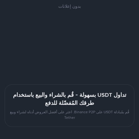
بدون إعلانات
تداول USDT بسهولة - قُم بالشراء والبيع باستخدام
طرقك المُفضّلة للدفع
قُم بمُبادلة USDT على Binance P2P. اعثر على أفضل العروض أدناه لشراء وبيع
Tether