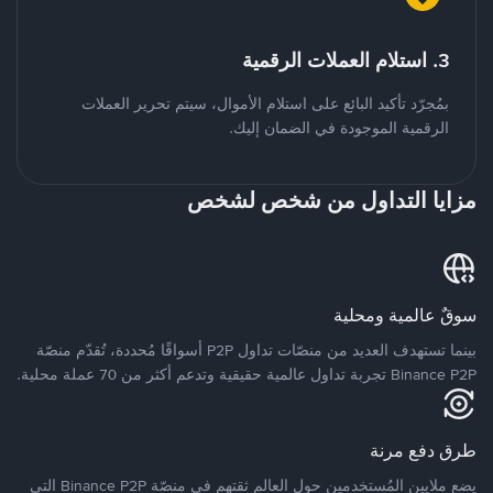
3. استلام العملات الرقمية
بمُجرّد تأكيد البائع على استلام الأموال، سيتم تحرير العملات
الرقمية الموجودة في الضمان إليك.
مزايا التداول من شخص لشخص
سوقٌ عالمية ومحلية
بينما تستهدف العديد من منصّات تداول P2P أسواقًا مُحددة، تُقدّم منصّة
Binance P2P تجربة تداول عالمية حقيقية وتدعم أكثر من 70 عملة محلية.
طرق دفع مرنة
يضع ملايين المُستخدمين حول العالم ثقتهم في منصّة Binance P2P التي