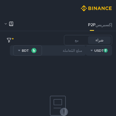
إكسبريس
P2P
شراء
بيع
BDT
USDT