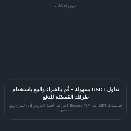
بدون إعلانات
تداول USDT بسهولة - قُم بالشراء والبيع باستخدام
طرقك المُفضّلة للدفع
قُم بمُبادلة USDT على Binance P2P. اعثر على أفضل العروض أدناه لشراء وبيع
Tether