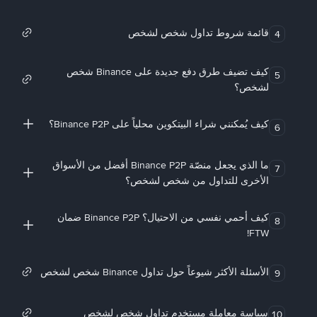
قائمة شروط تداول شخص لشخص
4
كيف تضيف طرق دفع جديدة على Binance شخص
5
لشخص؟
كيف يُمكنني شراء البيتكوين محلياً على Binance P2P؟
6
ما الذي يجعل منصّة Binance P2P أفضل من الأسواق
7
الأخرى للتداول من شخص لشخص؟
كيف أحمي نفسي من الاحتيال؟ Binance P2P ضمان
8
FTW!
الأسئلة الأكثر شيوعاً حول تداول Binance شخص لشخص
9
سياسة معاملة مستخدم تداول شخص لشخص
10