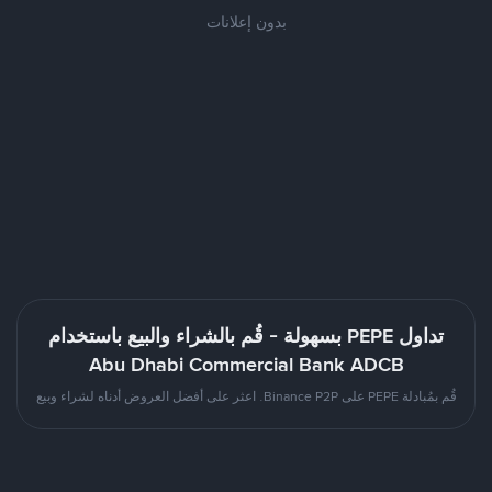
بدون إعلانات
تداول PEPE بسهولة - قُم بالشراء والبيع باستخدام
Abu Dhabi Commercial Bank ADCB
قُم بمُبادلة PEPE على Binance P2P. اعثر على أفضل العروض أدناه لشراء وبيع