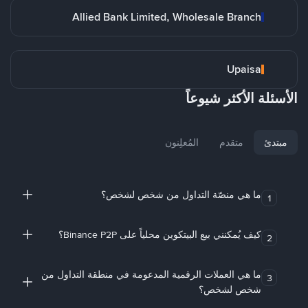
Allied Bank Limited, Wholesale Branch
Upaisa
الأسئلة الأكثر شيوعاً
مبتدئ
متقدم
المُعلِنون
ما هي منصّة التداول من شخص لشخص؟
1
كيف يُمكنني بيع البيتكوين محلياً على Binance P2P؟
2
ما هي العملات الرقمية المدعومة في منطقة التداول من
3
شخص لشخص؟