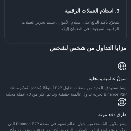
3. استلام العملات الرقمية
بمُجرّد تأكيد البائع على استلام الأموال، سيتم تحرير العملات
الرقمية الموجودة في الضمان إليك.
مزايا التداول من شخص لشخص
سوقٌ عالمية ومحلية
بينما تستهدف العديد من منصّات تداول P2P أسواقًا مُحددة، تُقدّم منصّة
Binance P2P تجربة تداول عالمية حقيقية وتدعم أكثر من 70 عملة محلية.
طرق دفع مرنة
يضع ملايين المُستخدمين حول العالم ثقتهم في منصّة Binance P2P التي
توفّر منصّة آمنة لتداول العملات الرقمية بأكثر من 800 طريقة دفع وأكثر