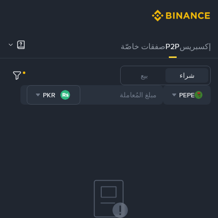
إكسبريس
P2P
صفقات خاصّة
شراء
بيع
PKR
PEPE