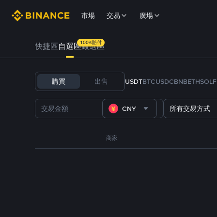
市場
交易
廣場
100%賠付
快捷區
自選區
嚴選區
購買
出售
USDT
BTC
USDC
BNB
ETH
SOL
CNY
所有交易方式
商家