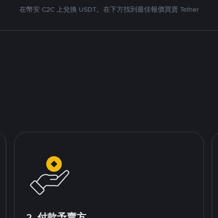
在幣安 C2C 上兌換 USDT。在下方找到最佳報價買賣 Tether
2. 付款予賣方