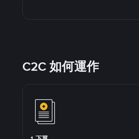
C2C 如何運作
1.下單