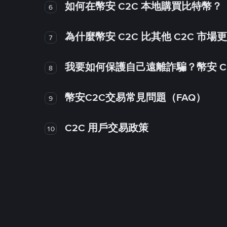
如何在幣安 C2C 本地購買比特幣？
6
為什麼幣安 C2C 比其他 C2C 市場
7
我要如何保護自己遠離詐騙？幣安 C2
8
幣安C2C交易常見問題（FAQ）
9
C2C 用戶交易政策
10