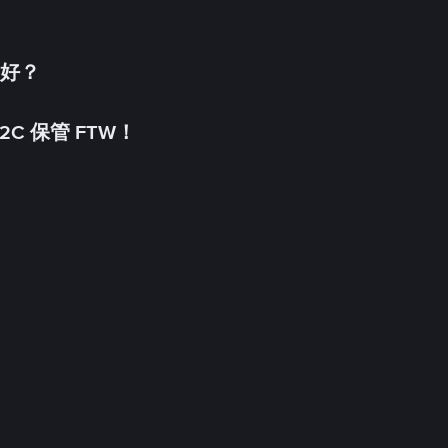
更好？
C 保管 FTW！