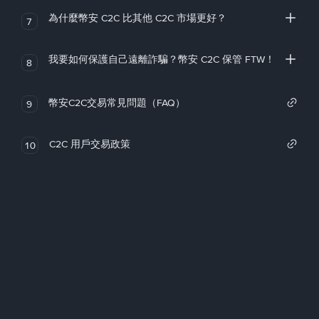
為什麼幣安 C2C 比其他 C2C 市場更好？
7
我要如何保護自己遠離詐騙？幣安 C2C 保管 FTW！
8
幣安C2C交易常見問題（FAQ）
9
C2C 用戶交易政策
10