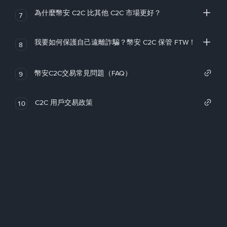
為什麼幣安 C2C 比其他 C2C 市場更好？
7
我要如何保護自己遠離詐騙？幣安 C2C 保管 FTW！
8
幣安C2C交易常見問題（FAQ）
9
C2C 用戶交易政策
10