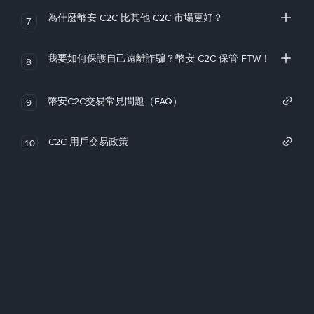
為什麼幣安 C2C 比其他 C2C 市場更好？
7
我要如何保護自己遠離詐騙？幣安 C2C 保管 FTW！
8
幣安C2C交易常見問題（FAQ）
9
C2C 用戶交易政策
10