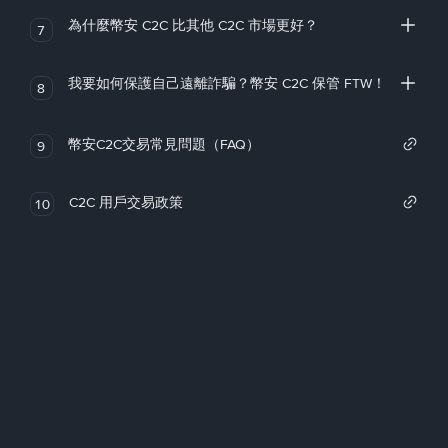
為什麼幣安 C2C 比其他 C2C 市場更好？
7
我要如何保護自己遠離詐騙？幣安 C2C 保管 FTW！
8
幣安C2C交易常見問題（FAQ）
9
C2C 用戶交易政策
10