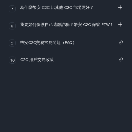
為什麼幣安 C2C 比其他 C2C 市場更好？
7
我要如何保護自己遠離詐騙？幣安 C2C 保管 FTW！
8
幣安C2C交易常見問題（FAQ）
9
C2C 用戶交易政策
10