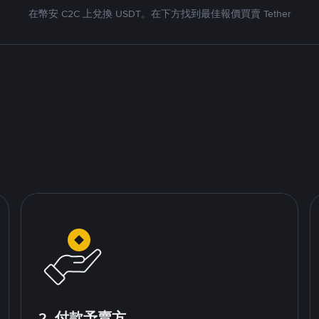
在幣安 C2C 上兌換 USDT。在下方找到最佳報價買賣 Tether
2. 付款予賣方