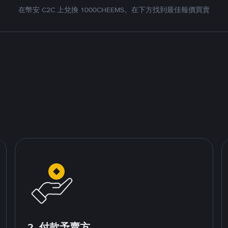
在幣安 C2C 上兌換 1000CHEEMS。在下方找到最佳報價買賣
2. 付款予賣方