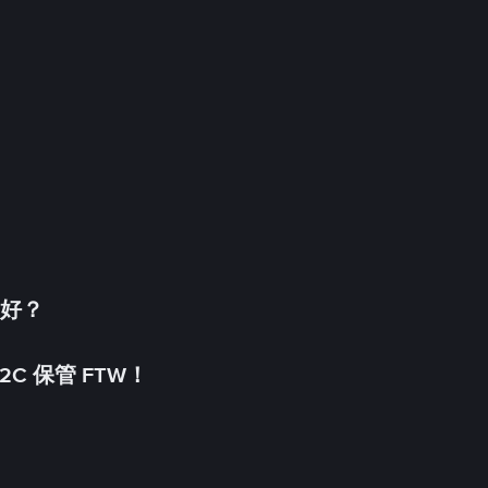
更好？
C 保管 FTW！