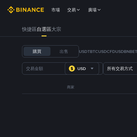
市場
交易
廣場
快捷區
自選區
大宗
購買
出售
USDT
BTC
USDC
FDUSD
BNB
E
USD
所有交易方式
商家