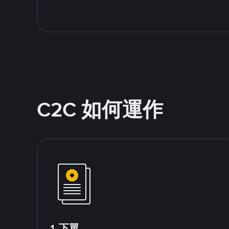
C2C 如何運作
1.下單