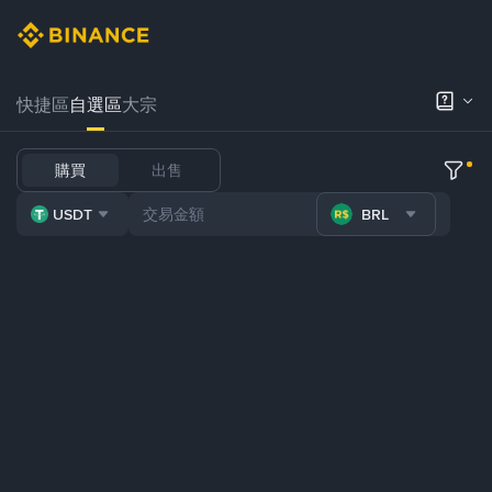
快捷區
自選區
大宗
購買
出售
USDT
BRL