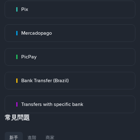
Pix
Mercadopago
PicPay
Bank Transfer (Brazil)
Transfers with specific bank
常見問題
新手
進階
商家