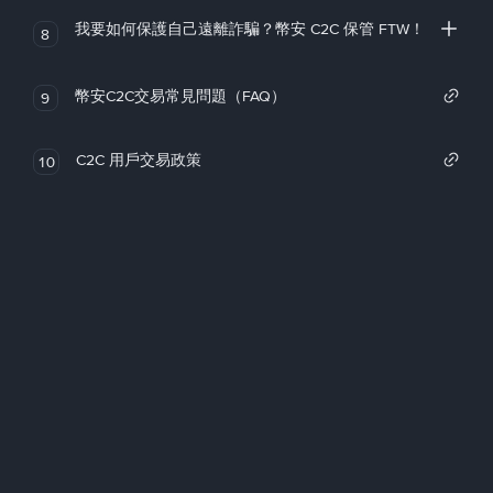
我要如何保護自己遠離詐騙？幣安 C2C 保管 FTW！
8
幣安C2C交易常見問題（FAQ）
9
C2C 用戶交易政策
10