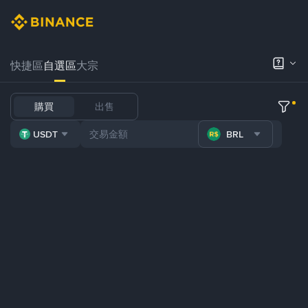
快捷區
自選區
大宗
購買
出售
USDT
BRL