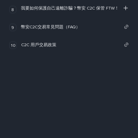
我要如何保護自己遠離詐騙？幣安 C2C 保管 FTW！
8
幣安C2C交易常見問題（FAQ）
9
C2C 用戶交易政策
10