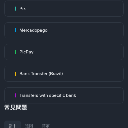
Pix
Mercadopago
PicPay
Bank Transfer (Brazil)
Transfers with specific bank
常見問題
新手
進階
商家