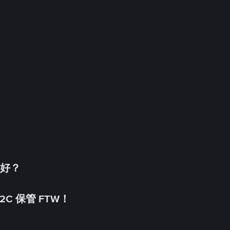
更好？
C 保管 FTW！