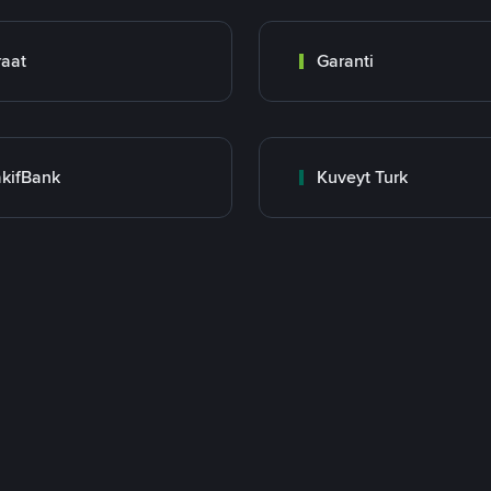
raat
Garanti
kifBank
Kuveyt Turk