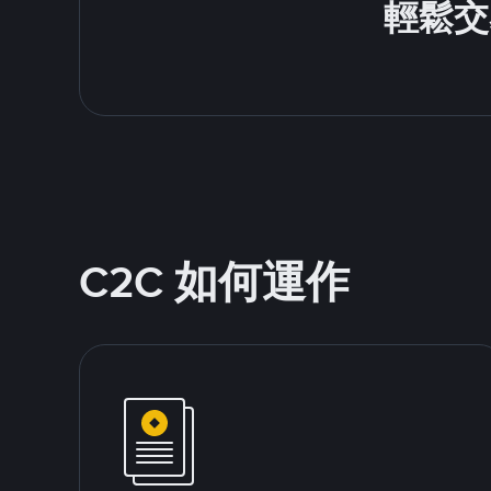
輕鬆交
C2C 如何運作