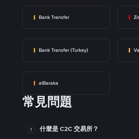
Bank Transfer
Zi
Bank Transfer (Turkey)
Va
alBaraka
常見問題
什麼是 C2C 交易所？
1