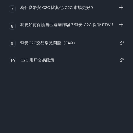
為什麼幣安 C2C 比其他 C2C 市場更好？
7
我要如何保護自己遠離詐騙？幣安 C2C 保管 FTW！
8
幣安C2C交易常見問題（FAQ）
9
C2C 用戶交易政策
10