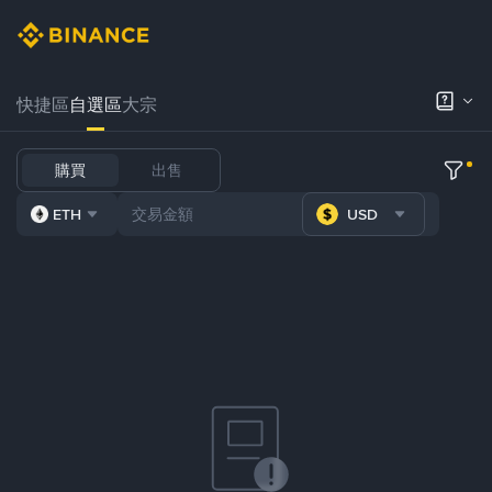
快捷區
自選區
大宗
購買
出售
ETH
USD