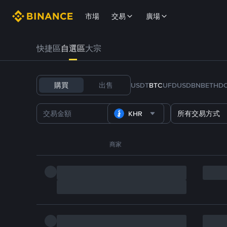
市場
交易
廣場
快捷區
自選區
大宗
購買
出售
USDT
BTC
U
FDUSD
BNB
ETH
D
KHR
所有交易方式
商家