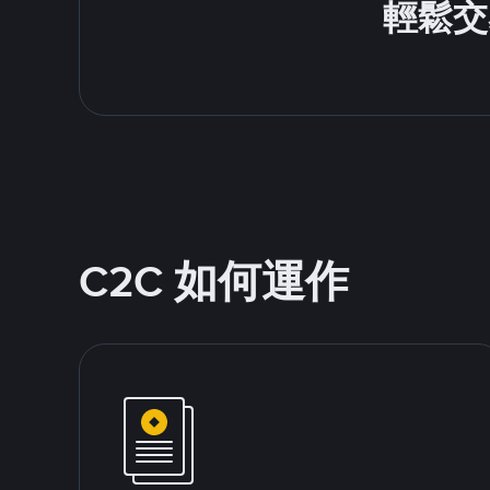
輕鬆交
C2C 如何運作