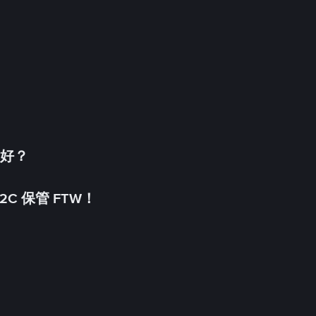
更好？
C 保管 FTW！