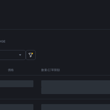
OGE
價格
數量/訂單限額