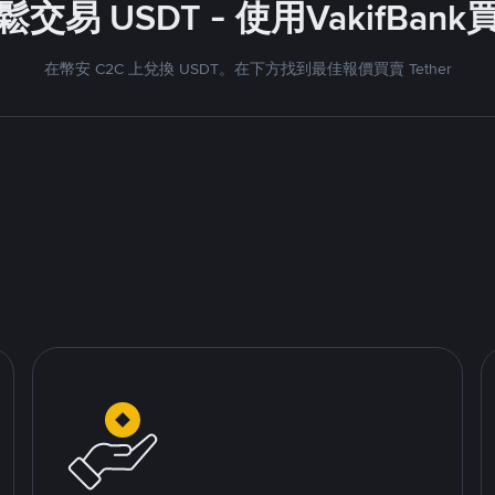
鬆交易 USDT - 使用VakifBank
在幣安 C2C 上兌換 USDT。在下方找到最佳報價買賣 Tether