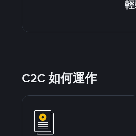
輕
C2C 如何運作