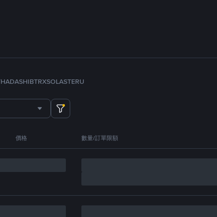
TH
ADA
SHIB
TRX
SOL
ASTER
U
價格
數量/訂單限額