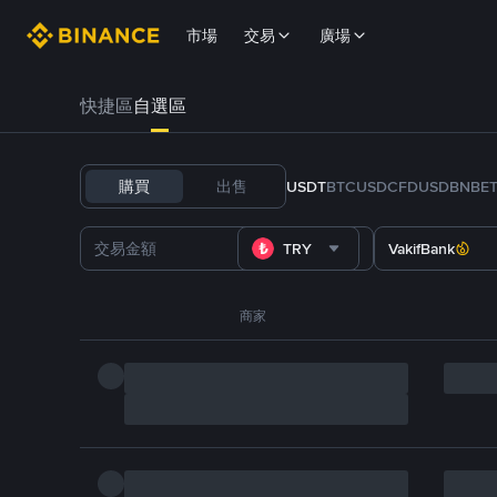
市場
交易
廣場
快捷區
自選區
購買
出售
USDT
BTC
USDC
FDUSD
BNB
E
TRY
VakifBank
商家