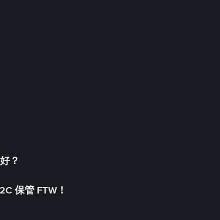
更好？
C 保管 FTW！