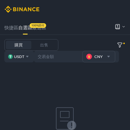
100%賠付
快捷區
自選區
嚴選區
購買
出售
USDT
CNY