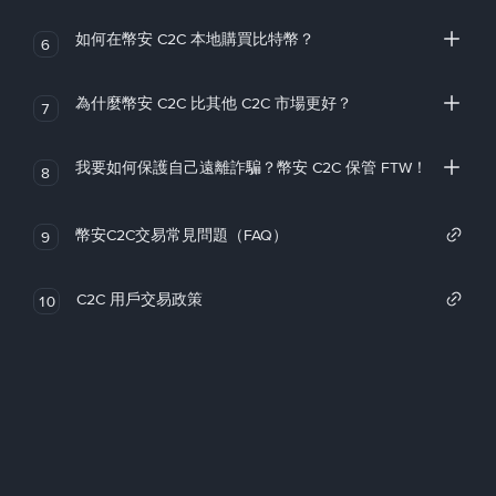
如何在幣安 C2C 本地購買比特幣？
6
為什麼幣安 C2C 比其他 C2C 市場更好？
7
我要如何保護自己遠離詐騙？幣安 C2C 保管 FTW！
8
幣安C2C交易常見問題（FAQ）
9
C2C 用戶交易政策
10