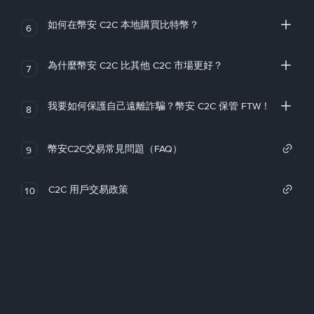
如何在幣安 C2C 本地購買比特幣？
6
為什麼幣安 C2C 比其他 C2C 市場更好？
7
我要如何保護自己遠離詐騙？幣安 C2C 保管 FTW！
8
幣安C2C交易常見問題（FAQ）
9
C2C 用戶交易政策
10