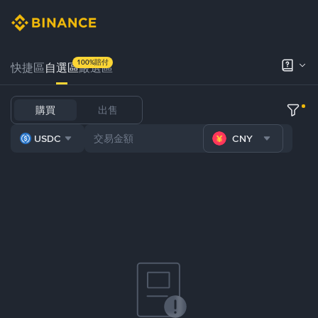
100%賠付
快捷區
自選區
嚴選區
購買
出售
USDC
CNY