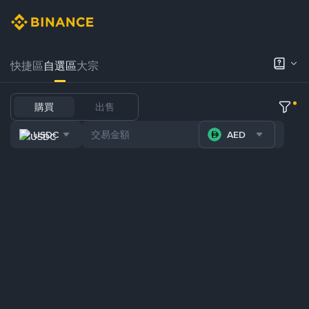
快捷區
自選區
大宗
購買
出售
USDC
AED