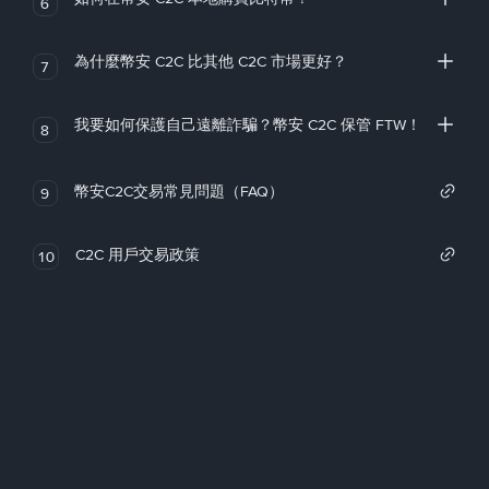
6
為什麼幣安 C2C 比其他 C2C 市場更好？
7
我要如何保護自己遠離詐騙？幣安 C2C 保管 FTW！
8
幣安C2C交易常見問題（FAQ）
9
C2C 用戶交易政策
10