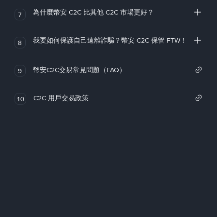
為什麼幣安 C2C 比其他 C2C 市場更好？
7
我要如何保護自己遠離詐騙？幣安 C2C 保管 FTW！
8
幣安C2C交易常見問題（FAQ）
9
C2C 用戶交易政策
10