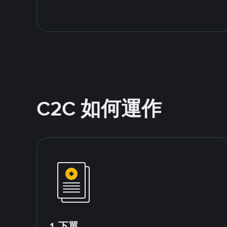
C2C 如何運作
1.下單