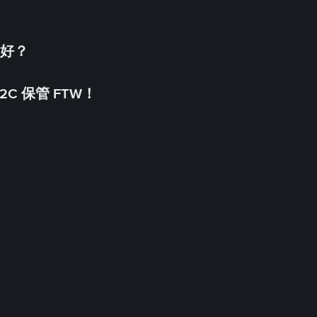
更好？
C 保管 FTW！