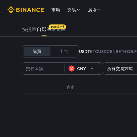
市場
交易
廣場
100%賠付
快捷區
自選區
嚴選區
購買
出售
USDT
BTC
USDC
BNB
ETH
SOL
CNY
所有交易方式
商家