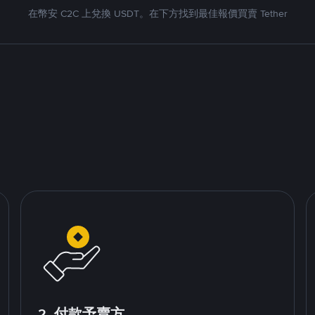
在幣安 C2C 上兌換 USDT。在下方找到最佳報價買賣 Tether
2. 付款予賣方