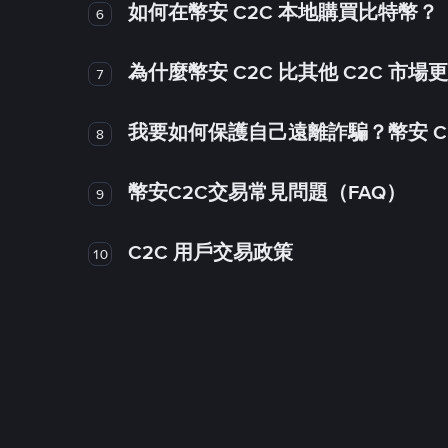
如何在幣安 C2C 本地購買比特幣？
6
為什麼幣安 C2C 比其他 C2C 市場
7
我要如何保護自己遠離詐騙？幣安 C2
8
幣安C2C交易常見問題（FAQ）
9
C2C 用戶交易政策
10