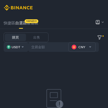
100%賠付
快捷區
自選區
嚴選區
購買
出售
USDT
CNY