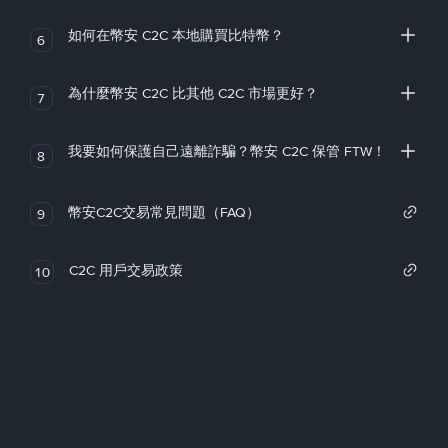
如何在幣安 C2C 本地購買比特幣？
6
為什麼幣安 C2C 比其他 C2C 市場更好？
7
我要如何保護自己遠離詐騙？幣安 C2C 保管 FTW！
8
幣安C2C交易常見問題（FAQ）
9
C2C 用戶交易政策
10