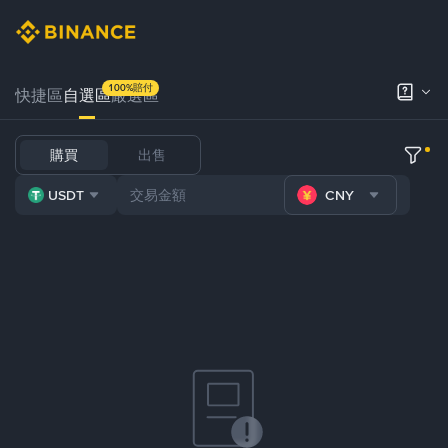
100%賠付
快捷區
自選區
嚴選區
購買
出售
USDT
CNY