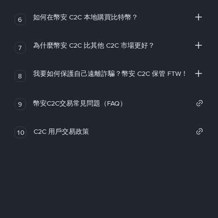
如何在幣安 C2C 本地購買比特幣？
6
為什麼幣安 C2C 比其他 C2C 市場更好？
7
我要如何保護自己遠離詐騙？幣安 C2C 保管 FTW！
8
幣安C2C交易常見問題（FAQ）
9
C2C 用戶交易政策
10