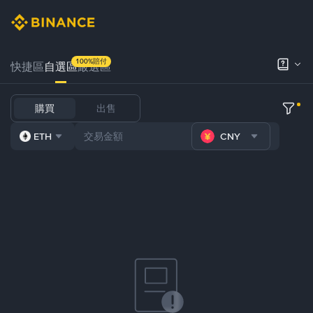
100%賠付
快捷區
自選區
嚴選區
購買
出售
ETH
CNY