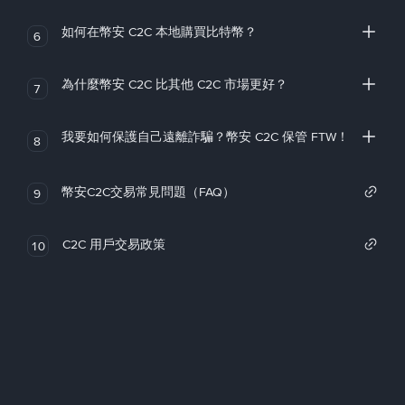
如何在幣安 C2C 本地購買比特幣？
6
為什麼幣安 C2C 比其他 C2C 市場更好？
7
我要如何保護自己遠離詐騙？幣安 C2C 保管 FTW！
8
幣安C2C交易常見問題（FAQ）
9
C2C 用戶交易政策
10