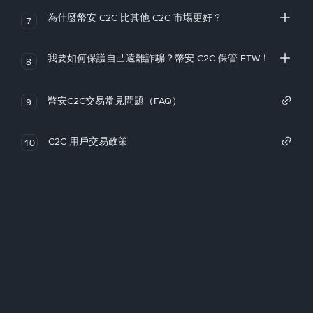
為什麼幣安 C2C 比其他 C2C 市場更好？
7
我要如何保護自己遠離詐騙？幣安 C2C 保管 FTW！
8
幣安C2C交易常見問題（FAQ）
9
C2C 用戶交易政策
10