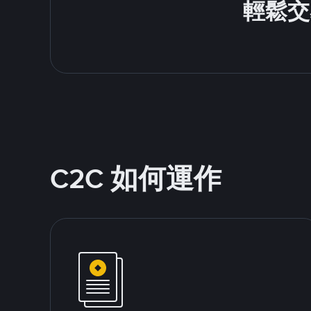
輕鬆交
C2C 如何運作