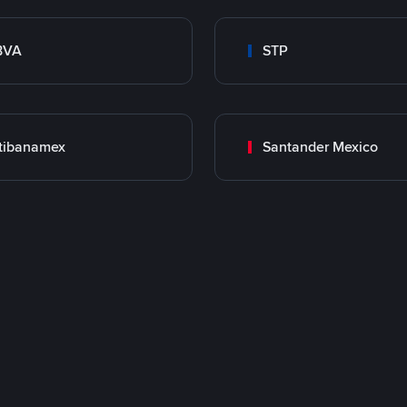
BVA
STP
tibanamex
Santander Mexico