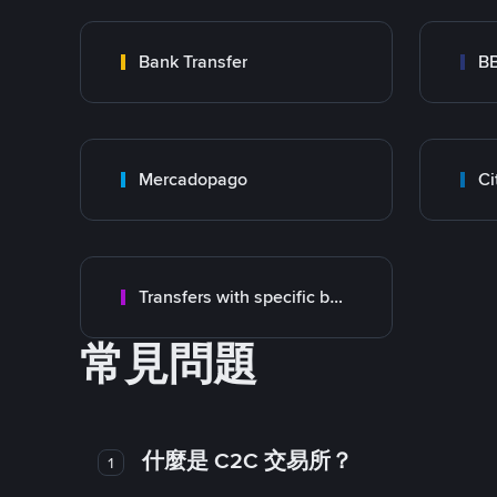
Bank Transfer
B
Mercadopago
Ci
Transfers with specific bank
常見問題
什麼是 C2C 交易所？
1