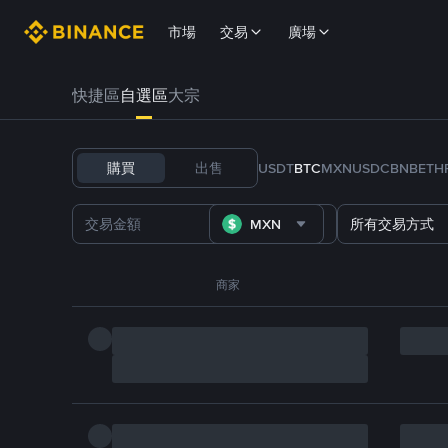
市場
交易
廣場
快捷區
自選區
大宗
購買
出售
USDT
BTC
MXN
USDC
BNB
ETH
MXN
所有交易方式
商家