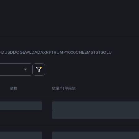
FDUSD
DOGE
WLD
ADA
XRP
TRUMP
1000CHEEMS
TST
SOL
U
價格
數量/訂單限額