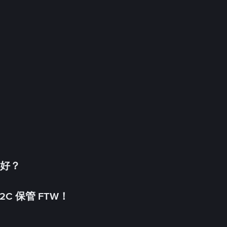
更好？
C 保管 FTW！