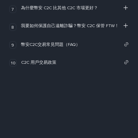
為什麼幣安 C2C 比其他 C2C 市場更好？
7
我要如何保護自己遠離詐騙？幣安 C2C 保管 FTW！
8
幣安C2C交易常見問題（FAQ）
9
C2C 用戶交易政策
10