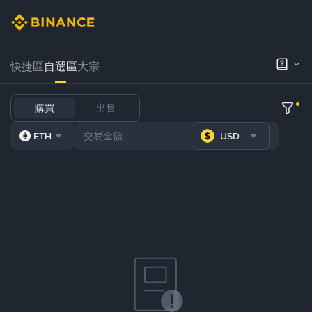
快捷區
自選區
大宗
購買
出售
ETH
USD